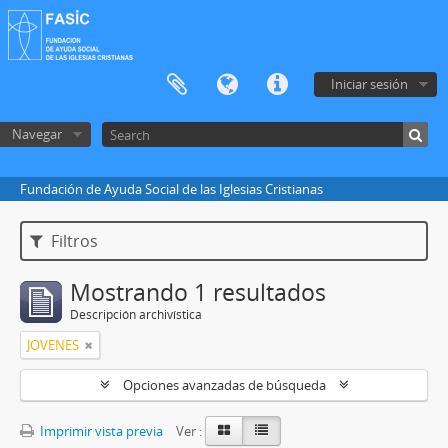
Iniciar sesión
Navegar
Fundación de Ayuda Social de las Iglesias Cristianas
Filtros
Mostrando 1 resultados
Descripción archivística
JOVENES
Opciones avanzadas de búsqueda
Imprimir vista previa
Ver :