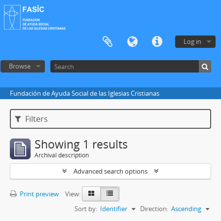
Log in
Browse
Fundación de Ayuda Social de las Iglesias Cristianas
Filters
Showing 1 results
Archival description
Advanced search options
Print preview
View:
Sort by:
Identifier
Direction:
Ascending