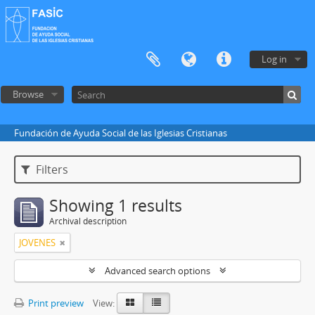
Log in
Browse
Fundación de Ayuda Social de las Iglesias Cristianas
Filters
Showing 1 results
Archival description
JOVENES
Advanced search options
Print preview
View: