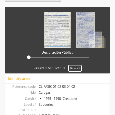
Declaración Pública
Results 1 to 10 of 171
Show all
Identity area
Reference code
CL FASIC 01-02-03-04-02
Title
Calugas
Date(s)
1975 - 1990 (Creation)
Level of
Subseries
description