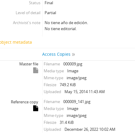
Status
Final
Level of detail
Partial
Archivist's note
No tiene año de edición.
No tiene editorial.
 object metadata
Access Copies
Master file
Filename
000009.jpg
Media type
Image
Mime-type
image/jpeg
Filesize
749.2 KiB
Uploaded
May 15, 2014 11:43 AM
Filename
000009_141.jpg
Reference copy
Media type
Image
Mime-type
image/jpeg
Filesize
31.4 KiB
Uploaded
December 26, 2022 10:02 AM