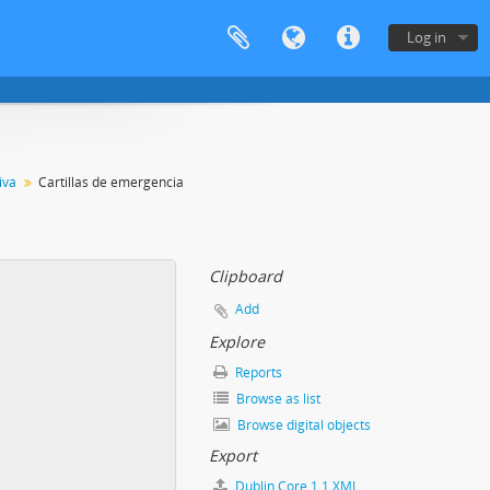
Log in
iva
Cartillas de emergencia
Clipboard
Add
Explore
Reports
Browse as list
Browse digital objects
Export
Dublin Core 1.1 XML