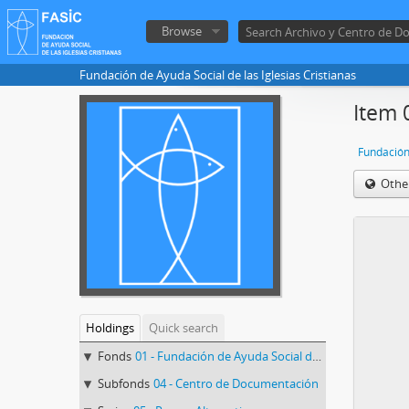
Browse
Fundación de Ayuda Social de las Iglesias Cristianas
Item 
Othe
Holdings
Quick search
Fonds
01 - Fundación de Ayuda Social de las Iglesias Cristianas
Subfonds
04 - Centro de Documentación