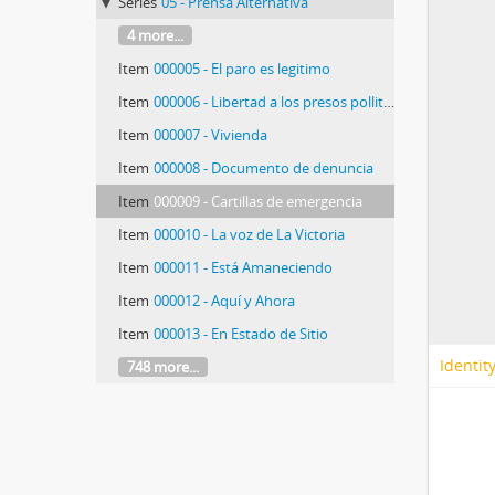
Series
05 - Prensa Alternativa
4 more...
Item
000005 - El paro es legitimo
Item
000006 - Libertad a los presos pollitos
Item
000007 - Vivienda
Item
000008 - Documento de denuncia
Item
000009 - Cartillas de emergencia
Item
000010 - La voz de La Victoria
Item
000011 - Está Amaneciendo
Item
000012 - Aquí y Ahora
Item
000013 - En Estado de Sitio
Identit
748 more...