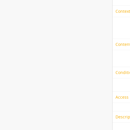
Context
Content
Conditi
Access 
Descrip