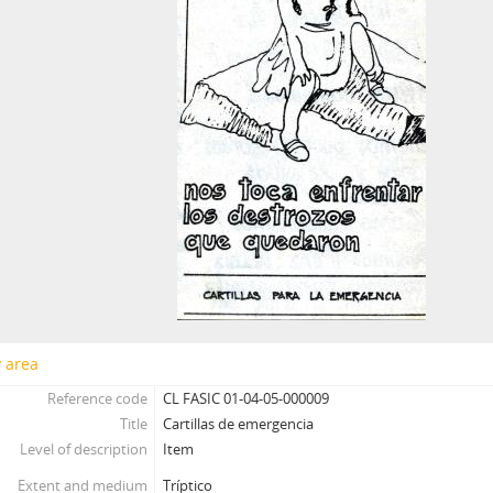
y area
Reference code
CL FASIC 01-04-05-000009
Title
Cartillas de emergencia
Level of description
Item
Extent and medium
Tríptico